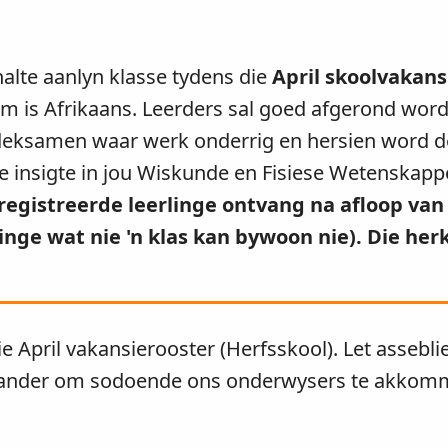
alte aanlyn klasse tydens die
April skoolvakans
 is Afrikaans. Leerders sal goed afgerond word 
eksamen waar werk onderrig en hersien word deu
 insigte in jou Wiskunde en Fisiese Wetenskappe
registreerde leerlinge ontvang na afloop van 
ringe wat nie 'n klas kan bywoon nie). Die he
ie April vakansierooster (Herfsskool). Let assebl
rander om sodoende ons onderwysers te akkom