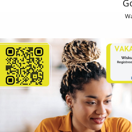
Go
Wa