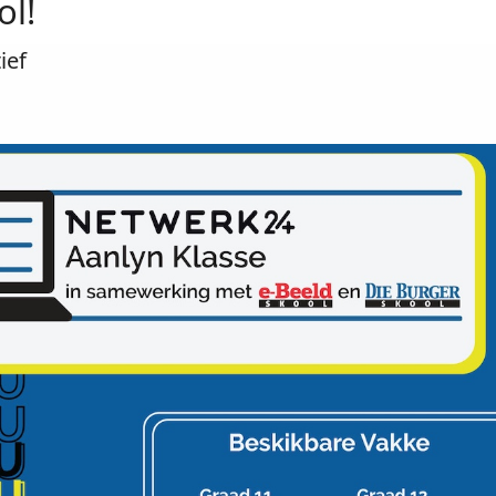
l!
ief