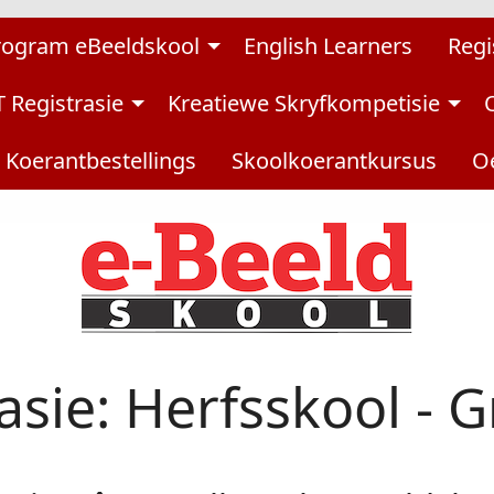
rogram eBeeldskool
English Learners
Regi
 Registrasie
Kreatiewe Skryfkompetisie
Koerantbestellings
Skoolkoerantkursus
Oe
asie: Herfsskool - 