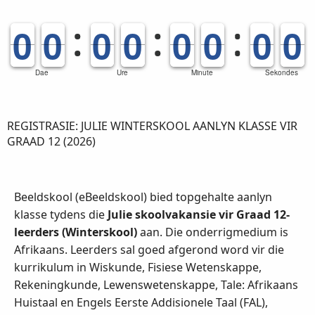
9
9
0
0
9
9
0
0
9
9
0
0
9
9
0
0
9
9
0
0
9
9
0
0
9
9
0
0
9
9
0
0
Dae
Ure
Minute
Sekondes
REGISTRASIE: JULIE WINTERSKOOL AANLYN KLASSE VIR
GRAAD 12 (2026)
Beeldskool (eBeeldskool) bied topgehalte aanlyn
klasse tydens die
Julie skoolvakansie vir Graad 12-
leerders (Winterskool)
aan. Die onderrigmedium is
Afrikaans. Leerders sal goed afgerond word vir die
kurrikulum in Wiskunde, Fisiese Wetenskappe,
Rekeningkunde, Lewenswetenskappe, Tale: Afrikaans
Huistaal en Engels Eerste Addisionele Taal (FAL),