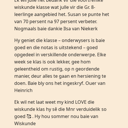
Ek wil julle net bedank vir die voortreflike
wiskunde klasse wat julle vir die Gr. 8-
leerlinge aangebied het. Susan se punte het
van 70 persent na 97 persent verbeter.
Nogmaals baie dankie Ilsa van Niekerk
Hy geniet die klasse – onderwysers is baie
goed en die notas is uitstekend – goed
opgedeel in verskillende onderwerpe. Elke
week se klas is ook lekker, gee hom
geleentheid om rustig, op n geordende
manier, deur alles te gaan en hersiening te
doen. Baie bly ons het ingeskryf. Ouer van
Heinrich
Ek wil net laat weet my kind LOVE die
wiskunde klas hy sê die Mnr verduidelik so
goed 🥰 . Hy hou sommer nou baie van
Wiskunde