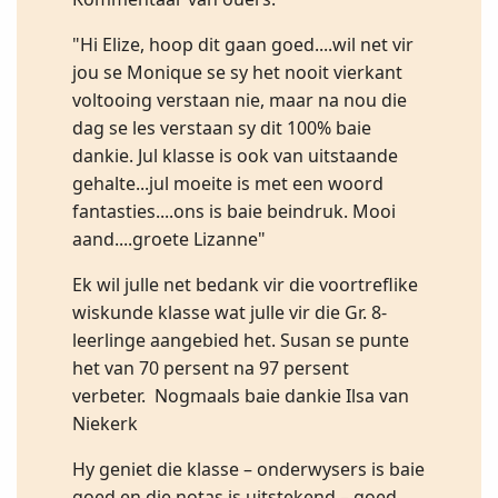
"Hi Elize, hoop dit gaan goed....wil net vir
jou se Monique se sy het nooit vierkant
voltooing verstaan nie, maar na nou die
dag se les verstaan sy dit 100% baie
dankie. Jul klasse is ook van uitstaande
gehalte...jul moeite is met een woord
fantasties....ons is baie beindruk. Mooi
aand....groete Lizanne"
Ek wil julle net bedank vir die voortreflike
wiskunde klasse wat julle vir die Gr. 8-
leerlinge aangebied het. Susan se punte
het van 70 persent na 97 persent
verbeter. Nogmaals baie dankie Ilsa van
Niekerk
Hy geniet die klasse – onderwysers is baie
goed en die notas is uitstekend – goed