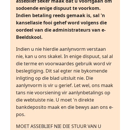
asseblief seker maak dat u voortgaan om
sodoende enige dispuut te voorkom.
Indien betaling reeds gemaak is, sal 'n
kansellasie fooi gehef word volgens die
oordeel van die administrateurs van e-
Beeldskool.
Indien u nie hierdie aanlynvorm verstaan
nie, kan u ons skakel. In enige dispuut, sal al
die terme en voorwaardes gebruik word vir
beslegtiging. Dit sal egter nie bykomende
inligting op die blad uitsluit nie. Die
aanlynvorm is vir u gerief. Let wel, ons maak
tans nie voorsiening vir aanlynbetalings op
die webtuiste nie. U moet 'n direkte
bankdeposito maak en die bewys aan ons e-
pos.
MOET ASSEBLIEF NIE DIE STUUR VAN U