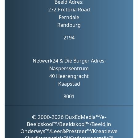
Beeld Adres:
272 Pretoria Road
Ferndale
Randburg
2194
Netwerk24 & Die Burger Adres:
Nasperssentrum
40 Heerengracht
Kaapstad
8001
© 2000-2026 DuxEdMedia™/e-
Beeldskool™/Beeldskool™/Beeld in
Onderwys™/Leer&Presteer™/Kreatiewe