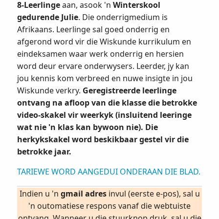
8-Leerlinge
aan, asook 'n
Winterskool
gedurende Julie
. Die onderrigmedium is
Afrikaans. Leerlinge sal goed onderrig en
afgerond word vir die Wiskunde kurrikulum en
eindeksamen waar werk onderrig en hersien
word deur ervare onderwysers. Leerder, jy kan
jou kennis kom verbreed en nuwe insigte in jou
Wiskunde verkry.
Geregistreerde leerlinge
ontvang na afloop van die klasse die betrokke
video-skakel vir weerkyk (insluitend leeringe
wat nie 'n klas kan bywoon nie). Die
herkykskakel word beskikbaar gestel vir die
betrokke jaar.
TARIEWE WORD AANGEDUI ONDERAAN DIE BLAD.
Indien u 'n
gmail adres
invul (eerste e-pos), sal u
'n outomatiese respons vanaf die webtuiste
ontvang. Wanneer u die stuurknop druk, sal u die